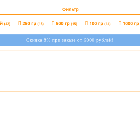
Фильтр
ый
250 гр
500 гр
100 гр
1000 г
(42)
(15)
(15)
(14)
Скидка 8% при заказе от 6000 рублей!