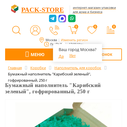
интернет-магазин упаковки
PACK-STORE
для дома и бизнеса
0
0
0
Москва
Изменить регион
Пн-Пт 8:00 - 17:00 Мск
Ваш город Москва?
МЕНЮ
ОБРАТНЫЙ ЗВОНОК
Да
Нет
Главная
Коробки
Наполнитель для коробок
Бумажный наполнитель "Карибский зеленый",
гофрированный, 250 г
Бумажный наполнитель "Карибский
зеленый", гофрированный, 250 г