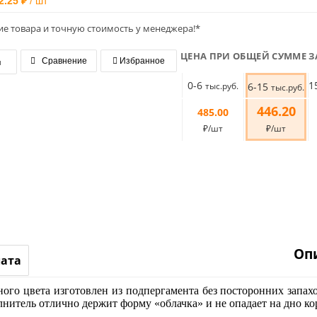
2.25 ₽
/ шт
ие товара и точную стоимость у менеджера!*
ЦЕНА ПРИ ОБЩЕЙ СУММЕ З
я
Сравнение
Избранное
0-6
1
тыс.руб.
6-15
тыс.руб.
446.20
485.00
₽/шт
₽/шт
Оп
лата
о цвета изготовлен из подпергамента без посторонних запахо
лнитель отлично держит форму «облачка» и не опадает на дно к