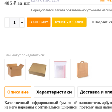
Цена с НДС 22%
опт:
41
485 ₽ за шт
Перед оплатой заказа обязательно уточните налич
Поделитьс
В КОРЗИНУ
КУПИТЬ В 1 КЛИК
Вам могут понадобиться:
Описание
Характеристики
Доставка и оп
Качественный гофрированный бумажный наполнитель арбузног
из него нарезаны с оптимальной шириной, поэтому наш напо