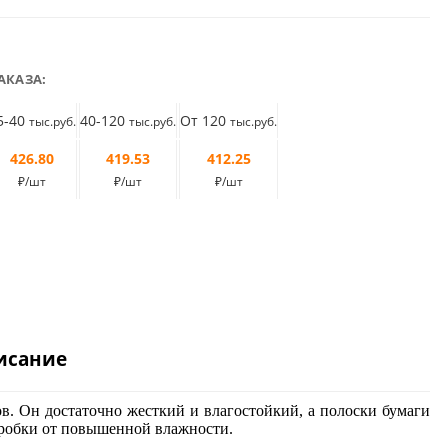
АКАЗА:
5-40
40-120
От 120
тыс.руб.
тыс.руб.
тыс.руб.
426.80
419.53
412.25
₽/шт
₽/шт
₽/шт
исание
в. Он достаточно жесткий и влагостойкий, а полоски бумаги
оробки от повышенной влажности.