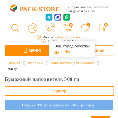
интернет-магазин упаковки
PACK-STORE
для дома и бизнеса
0
0
0
Москва
Изменить регион
Пн-Пт 8:00 - 17:00 Мск
Ваш город Москва?
МЕНЮ
ОБРАТНЫЙ ЗВОНОК
Да
Нет
Главная
Коробки
Наполнитель для коробок
500 гр
Бумажный наполнитель 500 гр
Фильтр
Скидка 8% при заказе от 6000 рублей!