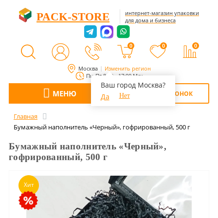
интернет-магазин упаковки
PACK-STORE
для дома и бизнеса
0
0
0
Москва
Изменить регион
Пн-Пт 8:00 - 17:00 Мск
Ваш город Москва?
МЕНЮ
ОБРАТНЫЙ ЗВОНОК
Да
Нет
Главная
Бумажный наполнитель «Черный», гофрированный, 500 г
Бумажный наполнитель «Черный»,
гофрированный, 500 г
Хит