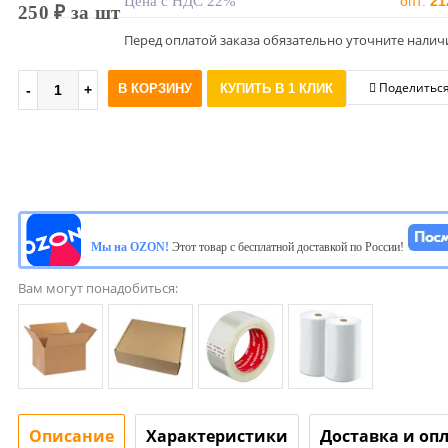
Цена с НДС 22%
опт:
21
250 ₽ за шт
Перед оплатой заказа обязательно уточните налич
Поделитьс
В КОРЗИНУ
КУПИТЬ В 1 КЛИК
Мы на OZON!
Этот товар с бесплатной доставкой по России!
Вам могут понадобиться:
Описание
Характеристики
Доставка и оп