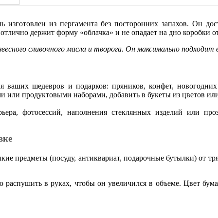
изготовлен из пергамента без посторонних запахов. Он дост
отлично держит форму «облачка» и не опадает на дно коробки 
звесного сливочного масла и творога. Он максимально подходит 
я ваших шедевров и подарков: пряников, конфет, новогодни
и или продуктовыми наборами, добавить в букеты из цветов или
рьера, фотосессий, наполнения стеклянных изделий или п
вке
ие предметы (посуду, антиквариат, подарочные бутылки) от тр
 распушить в руках, чтобы он увеличился в объеме. Цвет бум