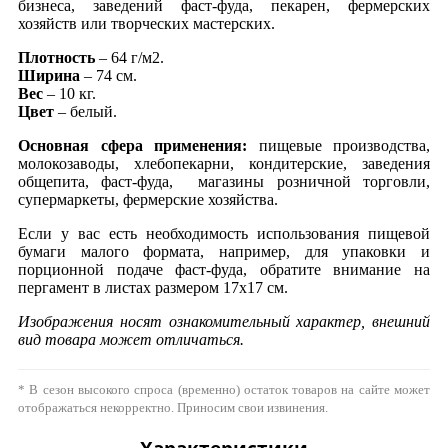
бизнеса, заведений фаст-фуда, пекарен, фермерских
хозяйств или творческих мастерских.
Плотность
– 64 г/м2.
Ширина
– 74 см.
Вес
– 10 кг.
Цвет
– белый.
Основная сфера применения:
пищевые производства,
молокозаводы, хлебопекарни, кондитерские, заведения
общепита, фаст-фуда, магазины розничной торговли,
супермаркеты, фермерские хозяйства.
Если у вас есть необходимость использования пищевой
бумаги малого формата, например, для упаковки и
порционной подаче фаст-фуда, обратите внимание на
пергамент в листах размером 17х17 см.
Изображения носят ознакомительный характер, внешний
вид товара может отличаться.
* В сезон высокого спроса (временно) остаток товаров на сайте может
отображаться некорректно. Приносим свои извинения.