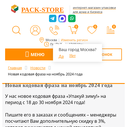
интернет-магазин упаковки
PACK-STORE
для дома и бизнеса
0
0
0
Москва
Изменить регион
Пн-Пт 8:00 - 17:00 Мск
Ваш город Москва?
МЕНЮ
ОБРАТНЫЙ ЗВОНОК
Да
Нет
Главная
Новости
Новая кодовая фраза на ноябрь 2024 года
Новая кодовая фраза на ноябрь 2024 года
У нас новое кодовая фраза «Упакуй зиму!» на
период с 18 до 30 ноября 2024 года!
Пишите его в заказах и сообщениях – менеджеры
посчитают Вам дополнительную скидку в 3%,