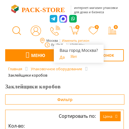
интернет-магазин упаковки
PACK-STORE
для дома и бизнеса
0
0
0
Москва
Изменить регион
Пн-Пт 8:00 - 17:00 Мск
Ваш город Москва?
МЕНЮ
ОБРАТНЫЙ ЗВОНОК
Да
Нет
Главная
Упаковочное оборудование
Заклейщики коробов
Заклейщики коробов
Фильтр
Сортировать по:
Цена
Кол-во: