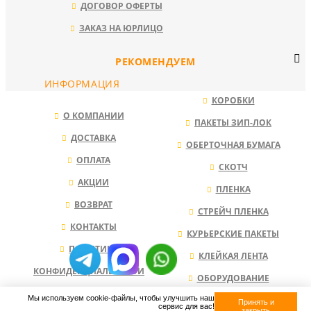
ДОГОВОР ОФЕРТЫ
ЗАКАЗ НА ЮРЛИЦО
РЕКОМЕНДУЕМ
ИНФОРМАЦИЯ
КОРОБКИ
О КОМПАНИИ
ПАКЕТЫ ЗИП-ЛОК
ДОСТАВКА
ОБЕРТОЧНАЯ БУМАГА
ОПЛАТА
СКОТЧ
АКЦИИ
ПЛЕНКА
ВОЗВРАТ
СТРЕЙЧ ПЛЕНКА
КОНТАКТЫ
КУРЬЕРСКИЕ ПАКЕТЫ
ПОЛИТИКА
КЛЕЙКАЯ ЛЕНТА
КОНФИДЕНЦИАЛЬНОСТИ
ОБОРУДОВАНИЕ
Мы используем cookie-файлы, чтобы улучшить наш
НАПОЛНИТЕЛЬ ДЛЯ КОРОБОК
Принять и
сервис для вас!
закрыть