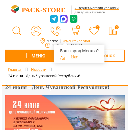
интернет-магазин упаковки
PACK-STORE
для дома и бизнеса
0
0
0
Москва
Изменить регион
Пн-Пт 8:00 - 17:00 Мск
Ваш город Москва?
МЕНЮ
ОБРАТНЫЙ ЗВОНОК
Да
Нет
Главная
Новости
24 июня - День Чувашской Республики!
24 июня - День Чувашской Республики!