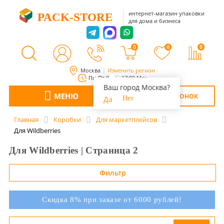
интернет-магазин упаковки
PACK-STORE
для дома и бизнеса
0
0
0
Москва
Изменить регион
Пн-Пт 8:00 - 17:00 Мск
Ваш город Москва?
МЕНЮ
ОБРАТНЫЙ ЗВОНОК
Да
Нет
Главная
Коробки
Для маркетплейсов
Для Wildberries
Для Wildberries | Страница 2
Фильтр
Скидка 8% при заказе от 6000 рублей!