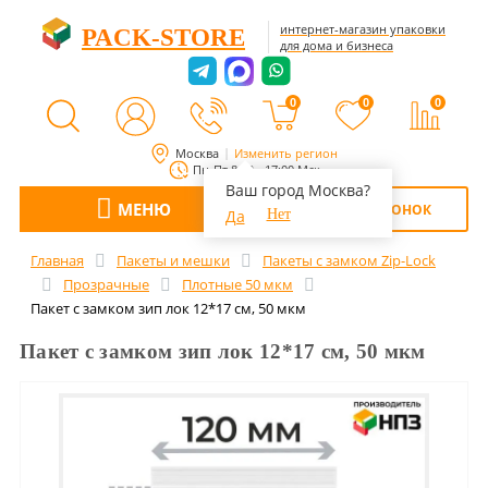
интернет-магазин упаковки
PACK-STORE
для дома и бизнеса
0
0
0
Москва
Изменить регион
Пн-Пт 8:00 - 17:00 Мск
Ваш город Москва?
МЕНЮ
ОБРАТНЫЙ ЗВОНОК
Да
Нет
Главная
Пакеты и мешки
Пакеты с замком Zip-Lock
Прозрачные
Плотные 50 мкм
Пакет с замком зип лок 12*17 см, 50 мкм
Пакет с замком зип лок 12*17 см, 50 мкм