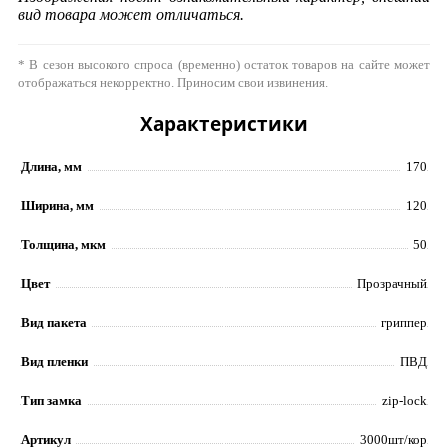
вид товара может отличаться.
* В сезон высокого спроса (временно) остаток товаров на сайте может
отображаться некорректно. Приносим свои извинения.
Характеристики
Длина, мм
170
Ширина, мм
120
Толщина, мкм
50
Цвет
Прозрачный
Вид пакета
гриппер
Вид пленки
ПВД
Тип замка
zip-lock
Артикул
3000шт/кор