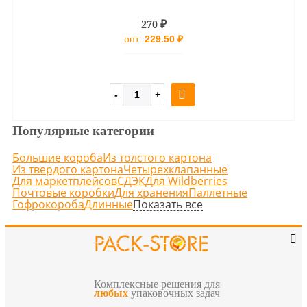
270 ₽
опт:
229.50 ₽
Популярные категории
Большие короба
Из толстого картона
Из твердого картона
Четырехклапанные
Для маркетплейсов
СДЭК
Для Wildberries
Почтовые коробки
Для хранения
Паллетные
Показать все
Гофрокороба
Длинные
Комплексные решения для
любых
упаковочных задач