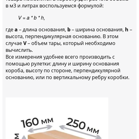
в м3 и литрах воспользуемся формулой:
V = a * b * h,
где
a
– длина основания,
b
– ширина основания,
h
–
высота, перпендикулярная основанию. В этом
случае
V
– объем тары, который необходимо
вычислить.
Все измерения удобнее всего производить с
помощью рулетки: длину и ширину основания
короба, высоту по стороне, перпендикулярной
основанию, или по вертикальному ребру коробки.