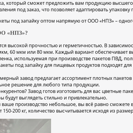
ка, который сможет предложить вам продукцию высшего 
ления под заказ, что позволяет адаптировать упаковку
кеты под запайку оптом напрямую от ООО «НПЗ» – одног
ОО «НПЗ»?
ся высокой прочностью и герметичностью. В зависимост
мкм, 60 мкм или 80 мкм. Каждый вариант обеспечивает 
енка, используемая при производстве пакетов ПВД, по
пакеты под запайку для пищевых продуктов подходят дл
мерный завод предлагает ассортимент плотных пакетов 
ьное решение для любого типа продукции.
нкурентов? Завод готов изготовить для вас цветные пак
ы будут выглядеть стильно и привлекательно.
и ваше производство небольшое, вы всё равно сможете
 150-200 кг, количество высчитывается исходя из размер