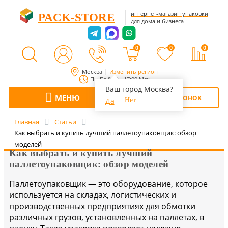
интернет-магазин упаковки
PACK-STORE
для дома и бизнеса
0
0
0
Москва
Изменить регион
Пн-Пт 8:00 - 17:00 Мск
Ваш город Москва?
МЕНЮ
ОБРАТНЫЙ ЗВОНОК
Да
Нет
Главная
Статьи
Как выбрать и купить лучший паллетоупаковщик: обзор
моделей
Как выбрать и купить лучший
паллетоупаковщик: обзор моделей
Паллетоупаковщик — это оборудование, которое
используется на складах, логистических и
производственных предприятиях для обмотки
различных грузов, установленных на паллетах, в