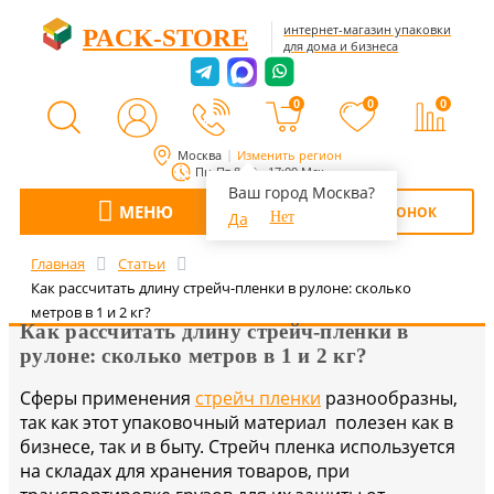
интернет-магазин упаковки
PACK-STORE
для дома и бизнеса
0
0
0
Москва
Изменить регион
Пн-Пт 8:00 - 17:00 Мск
Ваш город Москва?
МЕНЮ
ОБРАТНЫЙ ЗВОНОК
Да
Нет
Главная
Статьи
Как рассчитать длину стрейч-пленки в рулоне: сколько
метров в 1 и 2 кг?
Как рассчитать длину стрейч-пленки в
рулоне: сколько метров в 1 и 2 кг?
Сферы применения
стрейч пленки
разнообразны,
так как этот упаковочный материал полезен как в
бизнесе, так и в быту. Стрейч пленка используется
на складах для хранения товаров, при