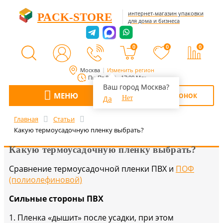
интернет-магазин упаковки
PACK-STORE
для дома и бизнеса
0
0
0
Москва
Изменить регион
Пн-Пт 8:00 - 17:00 Мск
Ваш город Москва?
МЕНЮ
ОБРАТНЫЙ ЗВОНОК
Да
Нет
Главная
Статьи
Какую термоусадочную пленку выбрать?
Какую термоусадочную пленку выбрать?
Сравнение термоусадочной пленки ПВХ и
ПОФ
(полиолефиновой)
Сильные стороны ПВХ
1. Пленка «дышит» после усадки, при этом