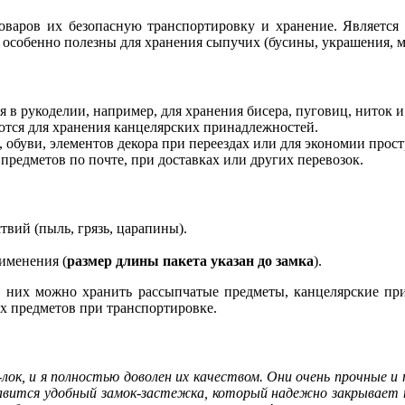
оваров их безопасную транспортировку и хранение. Является
 особенно полезны для хранения сыпучих (бусины, украшения, 
 в рукоделии, например, для хранения бисера, пуговиц, ниток и
ются для хранения канцелярских принадлежностей.
обуви, элементов декора при переездах или для экономии прост
редметов по почте, при доставках или других перевозок.
вий (пыль, грязь, царапины).
именения (
размер длины пакета указан до замка
).
 них можно хранить рассыпчатые предметы, канцелярские при
х предметов при транспортировке.
ок, и я полностью доволен их качеством. Они очень прочные и 
 нравится удобный замок-застежка, который надежно закрывает