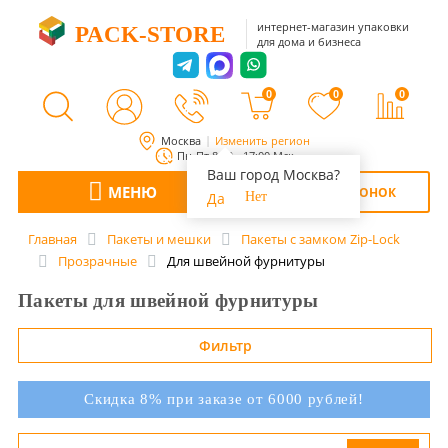
интернет-магазин упаковки
PACK-STORE
для дома и бизнеса
0
0
0
Москва
Изменить регион
Пн-Пт 8:00 - 17:00 Мск
Ваш город Москва?
МЕНЮ
ОБРАТНЫЙ ЗВОНОК
Да
Нет
Главная
Пакеты и мешки
Пакеты с замком Zip-Lock
Прозрачные
Для швейной фурнитуры
Пакеты для швейной фурнитуры
Фильтр
Скидка 8% при заказе от 6000 рублей!