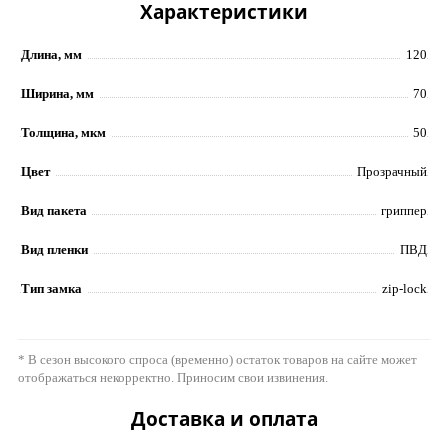
Характеристики
Длина, мм
120
Ширина, мм
70
Толщина, мкм
50
Цвет
Прозрачный
Вид пакета
гриппер
Вид пленки
ПВД
Тип замка
zip-lock
* В сезон высокого спроса (временно) остаток товаров на сайте может
отображаться некорректно. Приносим свои извинения.
Доставка и оплата