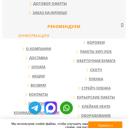
ДОГОВОР ОФЕРТЫ
ЗАКАЗ НА ЮРЛИЦО
РЕКОМЕНДУЕМ
ИНФОРМАЦИЯ
КОРОБКИ
О КОМПАНИИ
ПАКЕТЫ ЗИП-ЛОК
ДОСТАВКА
ОБЕРТОЧНАЯ БУМАГА
ОПЛАТА
СКОТЧ
АКЦИИ
ПЛЕНКА
ВОЗВРАТ
СТРЕЙЧ ПЛЕНКА
КОНТАКТЫ
КУРЬЕРСКИЕ ПАКЕТЫ
ПОЛИТИКА
КЛЕЙКАЯ ЛЕНТА
КОНФИДЕНЦИАЛЬНОСТИ
ОБОРУДОВАНИЕ
Мы используем cookie-файлы, чтобы улучшить наш
НАПОЛНИТЕЛЬ ДЛЯ КОРОБОК
Принять и
сервис для вас!