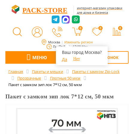
интернет-магазин упаковки
PACK-STORE
для дома и бизнеса
0
0
0
Москва
Изменить регион
Пн-Пт 8:00 - 17:00 Мск
Ваш город Москва?
МЕНЮ
ОБРАТНЫЙ ЗВОНОК
Да
Нет
Главная
Пакеты и мешки
Пакеты с замком Zip-Lock
Прозрачные
Плотные 50 мкм
Пакет с замком зип лок 7*12 см, 50 мкм
Пакет с замком зип лок 7*12 см, 50 мкм