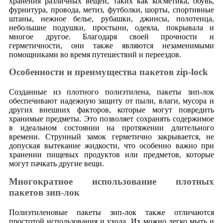
хранения различных вещей, таких как косметика, обувь,
фурнитура, провода, метиз, футболки, шорты, спортивные
штаны, нежное белье, рубашки, джинсы, полотенца,
небольшие подушки, простыни, одеяла, покрывала и
многое другое. Благодаря своей прочности и
герметичности, они также являются незаменимыми
помощниками во время путешествий и переездов.
Особенности и преимущества пакетов zip-lock
Созданные из плотного полиэтилена, пакеты зип-лок
обеспечивают надежную защиту от пыли, влаги, мусора и
других внешних факторов, которые могут повредить
хранимые предметы. Это позволяет сохранять содержимое
в идеальном состоянии на протяжении длительного
времени. Струнный замок герметично закрывается, не
допуская вытекание жидкости, что особенно важно при
хранении пищевых продуктов или предметов, которые
могут пачкать другие вещи.
Многократное использование плотных
пакетов зип-лок
Полиэтиленовые пакеты зип-лок также отличаются
простотой использования и ухода. Их можно легко мыть и