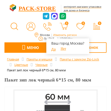
интернет-магазин упаковки
PACK-STORE
для дома и бизнеса
0
0
0
Москва
Изменить регион
Пн-Пт 8:00 - 17:00 Мск
Ваш город Москва?
МЕНЮ
ОБРАТНЫЙ ЗВОНОК
Да
Нет
Главная
Пакеты и мешки
Пакеты с замком Zip-Lock
Цветные
Черные
Пакет зип лок черный 6*15 см, 80 мкм
Пакет зип лок черный 6*15 см, 80 мкм