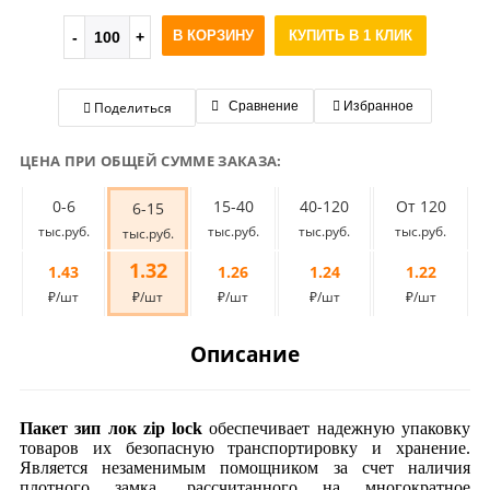
В КОРЗИНУ
КУПИТЬ В 1 КЛИК
Поделиться
Сравнение
Избранное
ЦЕНА ПРИ ОБЩЕЙ СУММЕ ЗАКАЗА:
0-6
15-40
40-120
От 120
6-15
тыс.руб.
тыс.руб.
тыс.руб.
тыс.руб.
тыс.руб.
1.32
1.43
1.26
1.24
1.22
₽/шт
₽/шт
₽/шт
₽/шт
₽/шт
Описание
Пакет зип лок zip lock
обеспечивает надежную упаковку
товаров их безопасную транспортировку и хранение.
Является незаменимым помощником за счет наличия
плотного замка, рассчитанного на многократное