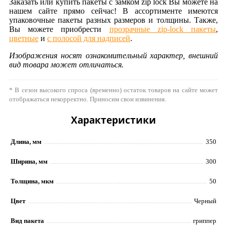
Заказать или купить пакеты с замком zip lock Вы можете на
нашем сайте прямо сейчас! В ассортименте имеются
упаковочные пакеты разных размеров и толщины. Также,
Вы можете приобрести
прозрачные zip-lock пакеты
,
цветные
и
с полосой для надписей
.
Изображения носят ознакомительный характер, внешний
вид товара может отличаться.
* В сезон высокого спроса (временно) остаток товаров на сайте может
отображаться некорректно. Приносим свои извинения.
Характеристики
Длина, мм
350
Ширина, мм
300
Толщина, мкм
50
Цвет
Черный
Вид пакета
гриппер