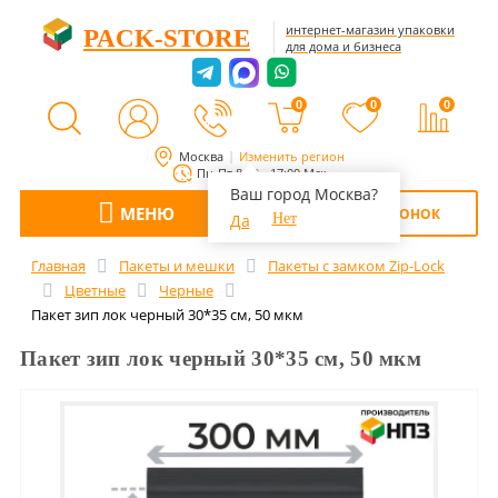
интернет-магазин упаковки
PACK-STORE
для дома и бизнеса
0
0
0
Москва
Изменить регион
Пн-Пт 8:00 - 17:00 Мск
Ваш город Москва?
МЕНЮ
ОБРАТНЫЙ ЗВОНОК
Да
Нет
Главная
Пакеты и мешки
Пакеты с замком Zip-Lock
Цветные
Черные
Пакет зип лок черный 30*35 см, 50 мкм
Пакет зип лок черный 30*35 см, 50 мкм