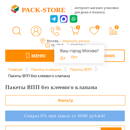
интернет-магазин упаковки
PACK-STORE
для дома и бизнеса
0
0
0
Москва
Изменить регион
Пн-Пт 8:00 - 17:00 Мск
Ваш город Москва?
МЕНЮ
ОБРАТНЫЙ ЗВОНОК
Да
Нет
Главная
Пакеты и мешки
Пакеты ВПП
Пакеты ВПП без клеевого клапана
Пакеты ВПП без клеевого клапана
Фильтр
Скидка 8% при заказе от 6000 рублей!