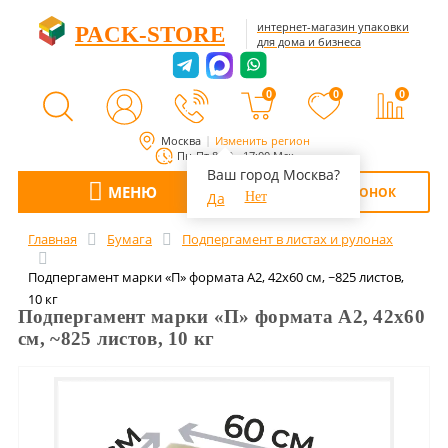
интернет-магазин упаковки
PACK-STORE
для дома и бизнеса
0
0
0
Москва
Изменить регион
Пн-Пт 8:00 - 17:00 Мск
Ваш город Москва?
МЕНЮ
ОБРАТНЫЙ ЗВОНОК
Да
Нет
Главная
Бумага
Подпергамент в листах и рулонах
Подпергамент марки «П» формата А2, 42х60 см, ~825 листов,
10 кг
Подпергамент марки «П» формата А2, 42х60
см, ~825 листов, 10 кг