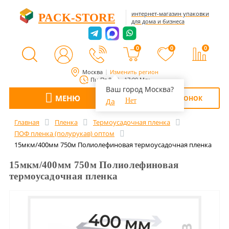
интернет-магазин упаковки
PACK-STORE
для дома и бизнеса
0
0
0
Москва
Изменить регион
Пн-Пт 8:00 - 17:00 Мск
Ваш город Москва?
МЕНЮ
ОБРАТНЫЙ ЗВОНОК
Да
Нет
Главная
Пленка
Термоусадочная пленка
ПОФ пленка (полурукав) оптом
15мкм/400мм 750м Полиолефиновая термоусадочная пленка
15мкм/400мм 750м Полиолефиновая
термоусадочная пленка