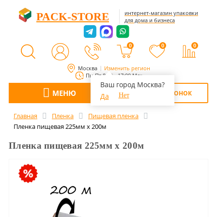
интернет-магазин упаковки
PACK-STORE
для дома и бизнеса
0
0
0
Москва
Изменить регион
Пн-Пт 8:00 - 17:00 Мск
Ваш город Москва?
МЕНЮ
ОБРАТНЫЙ ЗВОНОК
Да
Нет
Главная
Пленка
Пищевая пленка
Пленка пищевая 225мм х 200м
Пленка пищевая 225мм х 200м