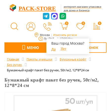
интернет-магазин упаковки
PACK-STORE
для дома и бизнеса
0
0
0
Москва
Изменить регион
Пн-Пт 8:00 - 17:00 Мск
Ваш город Москва?
МЕНЮ
ОБРАТНЫЙ ЗВОНОК
Да
Нет
Главная
Пакеты и мешки
Бумажные крафт
Без ручек
Бумажный крафт пакет без ручек, 50г/м2, 12*8*24 см
Бумажный крафт пакет без ручек, 50г/м2,
12*8*24 см