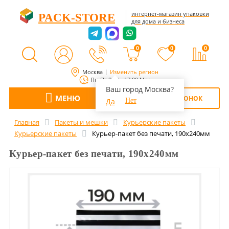
интернет-магазин упаковки
PACK-STORE
для дома и бизнеса
0
0
0
Москва
Изменить регион
Пн-Пт 8:00 - 17:00 Мск
Ваш город Москва?
МЕНЮ
ОБРАТНЫЙ ЗВОНОК
Да
Нет
Главная
Пакеты и мешки
Курьерские пакеты
Курьерские пакеты
Курьер-пакет без печати, 190х240мм
Курьер-пакет без печати, 190х240мм