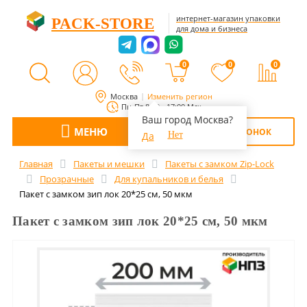
интернет-магазин упаковки
PACK-STORE
для дома и бизнеса
0
0
0
Москва
Изменить регион
Пн-Пт 8:00 - 17:00 Мск
Ваш город Москва?
МЕНЮ
ОБРАТНЫЙ ЗВОНОК
Да
Нет
Главная
Пакеты и мешки
Пакеты с замком Zip-Lock
Прозрачные
Для купальников и белья
Пакет с замком зип лок 20*25 см, 50 мкм
Пакет с замком зип лок 20*25 см, 50 мкм