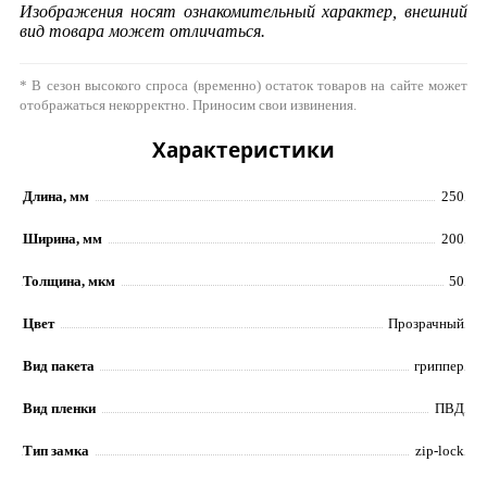
Изображения носят ознакомительный характер, внешний
вид товара может отличаться.
* В сезон высокого спроса (временно) остаток товаров на сайте может
отображаться некорректно. Приносим свои извинения.
Характеристики
Длина, мм
250
Ширина, мм
200
Толщина, мкм
50
Цвет
Прозрачный
Вид пакета
гриппер
Вид пленки
ПВД
Тип замка
zip-lock