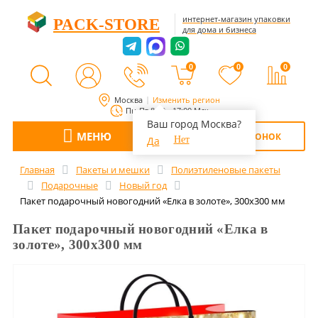
интернет-магазин упаковки
PACK-STORE
для дома и бизнеса
0
0
0
Москва
Изменить регион
Пн-Пт 8:00 - 17:00 Мск
Ваш город Москва?
МЕНЮ
ОБРАТНЫЙ ЗВОНОК
Да
Нет
Главная
Пакеты и мешки
Полиэтиленовые пакеты
Подарочные
Новый год
Пакет подарочный новогодний «Елка в золоте», 300х300 мм
Пакет подарочный новогодний «Елка в
золоте», 300х300 мм