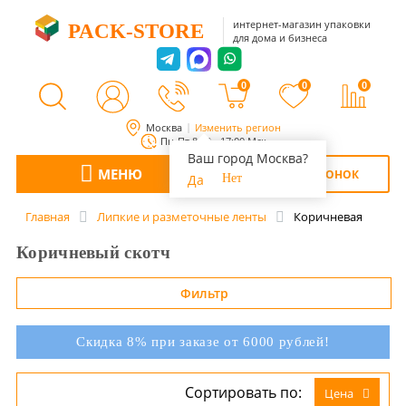
интернет-магазин упаковки
PACK-STORE
для дома и бизнеса
0
0
0
Москва
Изменить регион
Пн-Пт 8:00 - 17:00 Мск
Ваш город Москва?
МЕНЮ
ОБРАТНЫЙ ЗВОНОК
Да
Нет
Главная
Липкие и разметочные ленты
Коричневая
Коричневый скотч
Фильтр
Скидка 8% при заказе от 6000 рублей!
Сортировать по:
Цена