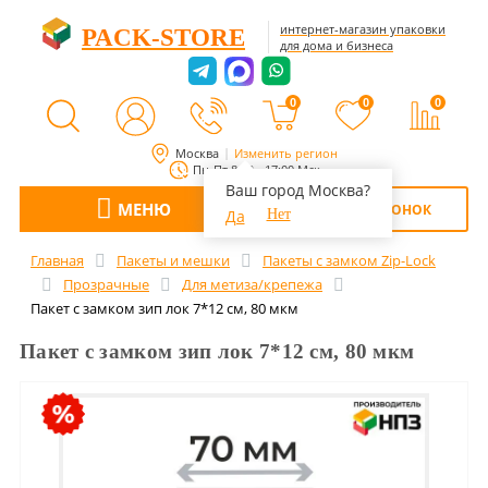
интернет-магазин упаковки
PACK-STORE
для дома и бизнеса
0
0
0
Москва
Изменить регион
Пн-Пт 8:00 - 17:00 Мск
Ваш город Москва?
МЕНЮ
ОБРАТНЫЙ ЗВОНОК
Да
Нет
Главная
Пакеты и мешки
Пакеты с замком Zip-Lock
Прозрачные
Для метиза/крепежа
Пакет с замком зип лок 7*12 см, 80 мкм
Пакет с замком зип лок 7*12 см, 80 мкм