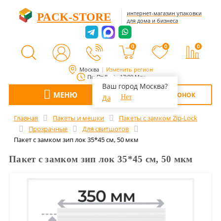
интернет-магазин упаковки
PACK-STORE
для дома и бизнеса
0
0
0
Москва
Изменить регион
Пн-Пт 8:00 - 17:00 Мск
Ваш город Москва?
МЕНЮ
ОБРАТНЫЙ ЗВОНОК
Да
Нет
Главная
Пакеты и мешки
Пакеты с замком Zip-Lock
Прозрачные
Для свитшотов
Пакет с замком зип лок 35*45 см, 50 мкм
Пакет с замком зип лок 35*45 см, 50 мкм