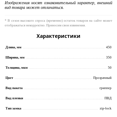
Изображения носят ознакомительный характер, внешний
вид товара может отличаться.
* В сезон высокого спроса (временно) остаток товаров на сайте может
отображаться некорректно. Приносим свои извинения.
Характеристики
Длина, мм
450
Ширина, мм
350
Толщина, мкм
50
Цвет
Прозрачный
Вид пакета
гриппер
Вид пленки
ПВД
Тип замка
zip-lock