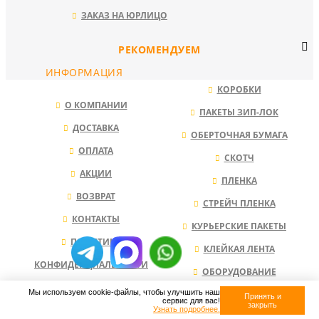
ЗАКАЗ НА ЮРЛИЦО
РЕКОМЕНДУЕМ
ИНФОРМАЦИЯ
КОРОБКИ
О КОМПАНИИ
ПАКЕТЫ ЗИП-ЛОК
ДОСТАВКА
ОБЕРТОЧНАЯ БУМАГА
ОПЛАТА
СКОТЧ
АКЦИИ
ПЛЕНКА
ВОЗВРАТ
СТРЕЙЧ ПЛЕНКА
КОНТАКТЫ
КУРЬЕРСКИЕ ПАКЕТЫ
ПОЛИТИКА
КЛЕЙКАЯ ЛЕНТА
КОНФИДЕНЦИАЛЬНОСТИ
ОБОРУДОВАНИЕ
Мы используем cookie-файлы, чтобы улучшить наш
НАПОЛНИТЕЛЬ ДЛЯ КОРОБОК
Принять и
сервис для вас!
закрыть
Узнать подробнее.