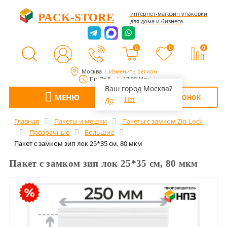
интернет-магазин упаковки
PACK-STORE
для дома и бизнеса
0
0
0
Москва
Изменить регион
Пн-Пт 8:00 - 17:00 Мск
Ваш город Москва?
МЕНЮ
ОБРАТНЫЙ ЗВОНОК
Да
Нет
Главная
Пакеты и мешки
Пакеты с замком Zip-Lock
Прозрачные
Большие
Пакет с замком зип лок 25*35 см, 80 мкм
Пакет с замком зип лок 25*35 см, 80 мкм