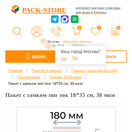
интернет-магазин упаковки
PACK-STORE
для дома и бизнеса
0
0
0
Москва
Изменить регион
Пн-Пт 8:00 - 17:00 Мск
Ваш город Москва?
МЕНЮ
ОБРАТНЫЙ ЗВОНОК
Да
Нет
Главная
Пакеты и мешки
Пакеты с замком Zip-Lock
Прозрачные
Тонкие 25-30 мкм
Пакет с замком зип лок 18*35 см, 30 мкм
Пакет с замком зип лок 18*35 см, 30 мкм