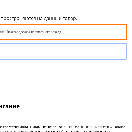
спространяются на данный товар.
ия Нижегородского полимерного завода.
исание
 незаменимым помощником за счет наличия плотного замка,
мелкие декоративные элементы) или других предметов.