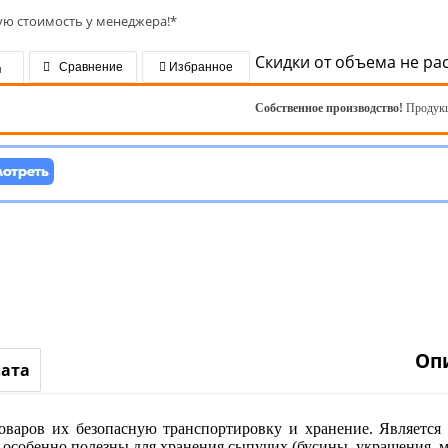
ую стоимость у менеджера!*
Скидки от объема не ра
я
Сравнение
Избранное
Собственное производство!
Продукц
Оп
лата
оваров их безопасную транспортировку и хранение. Является
 особенно полезны для хранения сыпучих (бусины, украшения, 