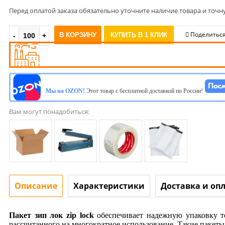
Перед оплатой заказа обязательно уточните наличие товара и точн
Поделитьс
В КОРЗИНУ
КУПИТЬ В 1 КЛИК
Мы на OZON!
Этот товар с бесплатной доставкой по России!
Вам могут понадобиться:
Описание
Характеристики
Доставка и оп
Пакет зип лок zip lock
обеспечивает надежную упаковку т
рассчитанного на многократное использование. Такие пакеты