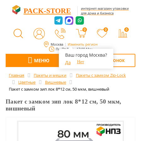
интернет-магазин упаковки
PACK-STORE
для дома и бизнеса
0
0
0
Москва
Изменить регион
Пн-Пт 8:00 - 17:00 Мск
Ваш город Москва?
МЕНЮ
ОБРАТНЫЙ ЗВОНОК
Да
Нет
Главная
Пакеты и мешки
Пакеты с замком Zip-Lock
Цветные
Вишневые
Пакет с замком зип лок 8*12 см, 50 мкм, вишневый
Пакет с замком зип лок 8*12 см, 50 мкм,
вишневый