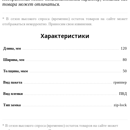
товара может отличаться.
* В сезон высокого спроса (временно) остаток товаров на сайте может
отображаться некорректно. Приносим свои извинения.
Характеристики
Длина, мм
120
Ширина, мм
80
Толщина, мкм
50
Вид пакета
гриппер
Вид пленки
ПВД
Тип замка
zip-lock
* В сезон высокого спроса (временно) остаток товаров на сайте может