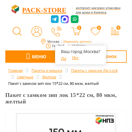
интернет-магазин упаковки
PACK-STORE
для дома и бизнеса
0
0
0
Москва
Изменить регион
Пн-Пт 8:00 - 17:00 Мск
Ваш город Москва?
МЕНЮ
ОБРАТНЫЙ ЗВОНОК
Да
Нет
Главная
Пакеты и мешки
Пакеты с замком Zip-Lock
Цветные
Желтые
Пакет с замком зип лок 15*22 см, 80 мкм, желтый
Пакет с замком зип лок 15*22 см, 80 мкм,
желтый