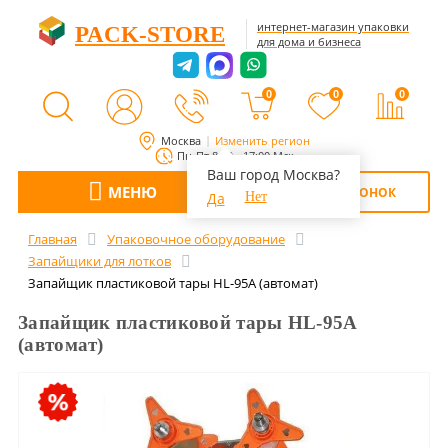
интернет-магазин упаковки
PACK-STORE
для дома и бизнеса
0
0
0
Москва
Изменить регион
Пн-Пт 8:00 - 17:00 Мск
Ваш город Москва?
МЕНЮ
ОБРАТНЫЙ ЗВОНОК
Да
Нет
Главная
Упаковочное оборудование
Запайщики для лотков
Запайщик пластиковой тары HL-95A (автомат)
Запайщик пластиковой тары HL-95A
(автомат)