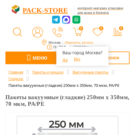
интернет-магазин упаковки
PACK-STORE
для дома и бизнеса
0
0
0
Москва
Изменить регион
Пн-Пт 8:00 - 17:00 Мск
Ваш город Москва?
МЕНЮ
ОБРАТНЫЙ ЗВОНОК
Да
Нет
Главная
Пакеты и мешки
Вакуумные пакеты
Гладкие
Пакеты вакуумные (гладкие) 250мм х 350мм, 70 мкм, РА/РЕ
Пакеты вакуумные (гладкие) 250мм х 350мм,
70 мкм, РА/РЕ