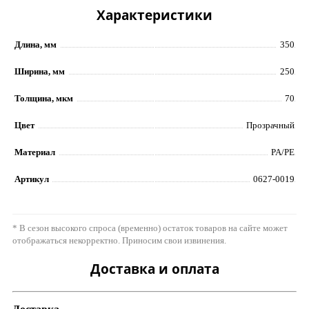
Характеристики
Длина, мм
350
Ширина, мм
250
Толщина, мкм
70
Цвет
Прозрачный
Материал
PA/PE
Артикул
0627-0019
* В сезон высокого спроса (временно) остаток товаров на сайте может
отображаться некорректно. Приносим свои извинения.
Доставка и оплата