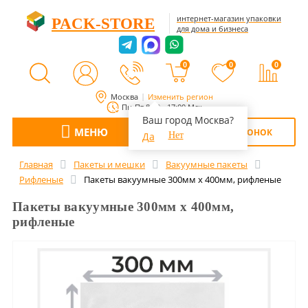
интернет-магазин упаковки
PACK-STORE
для дома и бизнеса
0
0
0
Москва
Изменить регион
Пн-Пт 8:00 - 17:00 Мск
Ваш город Москва?
МЕНЮ
ОБРАТНЫЙ ЗВОНОК
Да
Нет
Главная
Пакеты и мешки
Вакуумные пакеты
Рифленые
Пакеты вакуумные 300мм х 400мм, рифленые
Пакеты вакуумные 300мм х 400мм,
рифленые