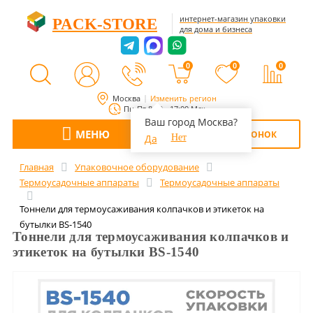
интернет-магазин упаковки
PACK-STORE
для дома и бизнеса
0
0
0
Москва
Изменить регион
Пн-Пт 8:00 - 17:00 Мск
Ваш город Москва?
МЕНЮ
ОБРАТНЫЙ ЗВОНОК
Да
Нет
Главная
Упаковочное оборудование
Термоусадочные аппараты
Термоусадочные аппараты
Тоннели для термоусаживания колпачков и этикеток на
бутылки BS-1540
Тоннели для термоусаживания колпачков и
этикеток на бутылки BS-1540