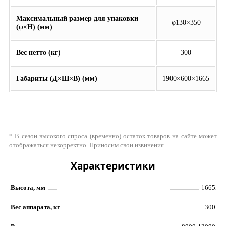
Максимальный размер для упаковки
φ130×350
(φ×H) (мм)
Вес нетто (кг)
300
Габариты (Д×Ш×В) (мм)
1900×600×1665
* В сезон высокого спроса (временно) остаток товаров на сайте может
отображаться некорректно. Приносим свои извинения.
Характеристики
Высота, мм
1665
Вес аппарата, кг
300