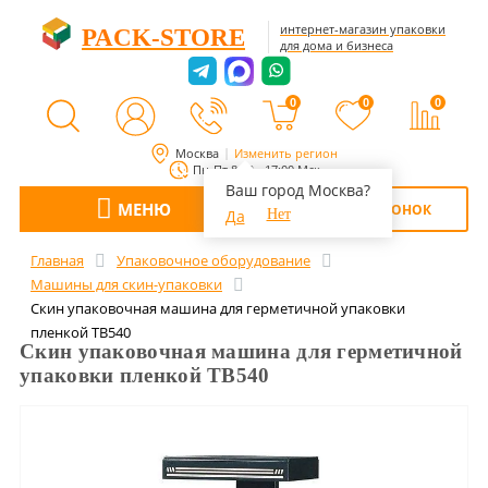
интернет-магазин упаковки
PACK-STORE
для дома и бизнеса
0
0
0
Москва
Изменить регион
Пн-Пт 8:00 - 17:00 Мск
Ваш город Москва?
МЕНЮ
ОБРАТНЫЙ ЗВОНОК
Да
Нет
Главная
Упаковочное оборудование
Машины для скин-упаковки
Скин упаковочная машина для герметичной упаковки
пленкой TB540
Скин упаковочная машина для герметичной
упаковки пленкой TB540