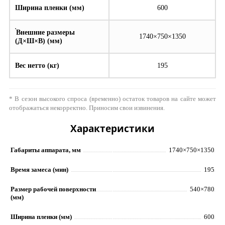
Ширина пленки (мм)
600
Внешние размеры
1740×750×1350
(Д×Ш×В) (мм)
Вес нетто (кг)
195
* В сезон высокого спроса (временно) остаток товаров на сайте может
отображаться некорректно. Приносим свои извинения.
Характеристики
Габариты аппарата, мм
1740×750×1350
Время замеса (мин)
195
Размер рабочей поверхности
540×780
(мм)
Ширина пленки (мм)
600