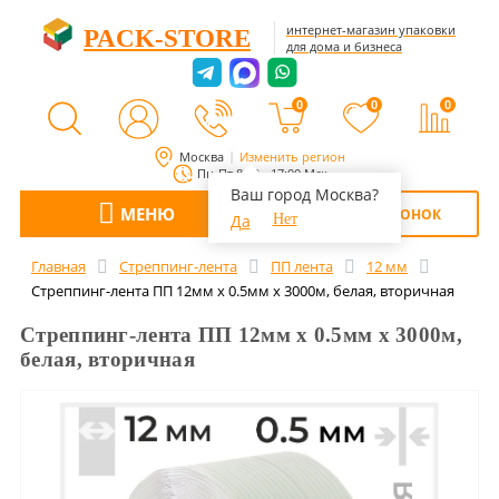
интернет-магазин упаковки
PACK-STORE
для дома и бизнеса
0
0
0
Москва
Изменить регион
Пн-Пт 8:00 - 17:00 Мск
Ваш город Москва?
МЕНЮ
ОБРАТНЫЙ ЗВОНОК
Да
Нет
Главная
Стреппинг-лента
ПП лента
12 мм
Стреппинг-лента ПП 12мм х 0.5мм х 3000м, белая, вторичная
Стреппинг-лента ПП 12мм х 0.5мм х 3000м,
белая, вторичная