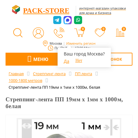
интернет-магазин упаковки
PACK-STORE
для дома и бизнеса
0
0
0
Москва
Изменить регион
Пн-Пт 8:00 - 17:00 Мск
Ваш город Москва?
МЕНЮ
ОБРАТНЫЙ ЗВОНОК
Да
Нет
Главная
Стреппинг-лента
ПП лента
1000-1800 метров
Стреппинг-лента ПП 19мм х 1мм х 1000м, белая
Стреппинг-лента ПП 19мм х 1мм х 1000м,
белая