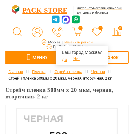
интернет-магазин упаковки
PACK-STORE
для дома и бизнеса
0
0
0
Москва
Изменить регион
Пн-Пт 8:00 - 17:00 Мск
Ваш город Москва?
МЕНЮ
ОБРАТНЫЙ ЗВОНОК
Да
Нет
Главная
Пленка
Стрейч-пленка
Черная
Стрейч пленка 500мм х 20 мкм, черная, вторичная, 2 кг
Стрейч пленка 500мм х 20 мкм, черная,
вторичная, 2 кг