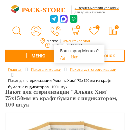
интернет-магазин упаковки
PACK-STORE
для дома и бизнеса
0
0
0
Москва
Изменить регион
Пн-Пт 8:00 - 17:00 Мск
Ваш город Москва?
МЕНЮ
ОБРАТНЫЙ ЗВОНОК
Да
Нет
Главная
Пакеты и мешки
Пакеты для стерилизации
Пакет для стерилизации "Альянс Хим" 75х150мм из крафт
бумаги с индикатором, 100 штук
Пакет для стерилизации "Альянс Хим"
75х150мм из крафт бумаги с индикатором,
100 штук