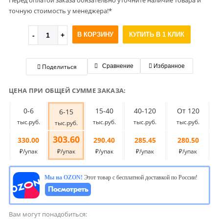
Перед оплатой заказа обязательно уточните наличие товара и
точную стоимость у менеджера!*
В КОРЗИНУ
КУПИТЬ В 1 КЛИК
Поделиться
Сравнение
Избранное
ЦЕНА ПРИ ОБЩЕЙ СУММЕ ЗАКАЗА:
0-6
15-40
40-120
От 120
6-15
тыс.руб.
тыс.руб.
тыс.руб.
тыс.руб.
тыс.руб.
303.60
330.00
290.40
285.45
280.50
₽/упак
₽/упак
₽/упак
₽/упак
₽/упак
Мы на OZON!
Этот товар с бесплатной доставкой по России!
Вам могут понадобиться: