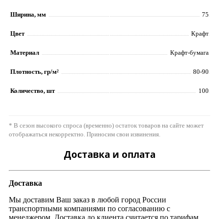
Ширина, мм
75
Цвет
Крафт
Материал
Крафт-бумага
Плотность, гр/м²
80-90
Количество, шт
100
* В сезон высокого спроса (временно) остаток товаров на сайте может
отображаться некорректно. Приносим свои извинения.
Доставка и оплата
Доставка
Мы доставим Ваш заказ в любой город России
транспортными компаниями по согласованию с
менеджером. Доставка до клиента считается по тарифам