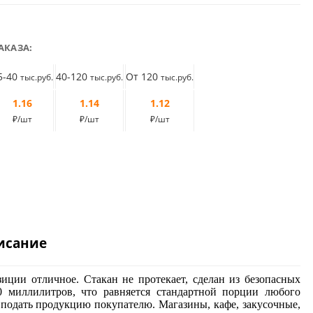
АКАЗА:
5-40
40-120
От 120
тыс.руб.
тыс.руб.
тыс.руб.
1.16
1.14
1.12
₽/шт
₽/шт
₽/шт
исание
иции отличное. Стакан не протекает, сделан из безопасных
0 миллилитров, что равняется стандартной порции любого
 подать продукцию покупателю. Магазины, кафе, закусочные,