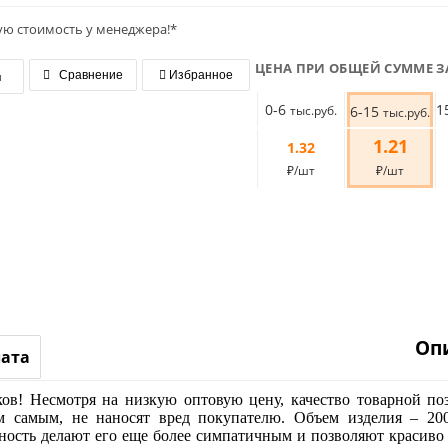
ую стоимость у менеджера!*
ЦЕНА ПРИ ОБЩЕЙ СУММЕ З
я
Сравнение
Избранное
0-6
1
тыс.руб.
6-15
тыс.руб.
1.21
1.32
₽/шт
₽/шт
Оп
лата
в! Несмотря на низкую оптовую цену, качество товарной поз
м самым, не наносят вред покупателю. Объем изделия – 20
ность делают его еще более симпатичным и позволяют красиво